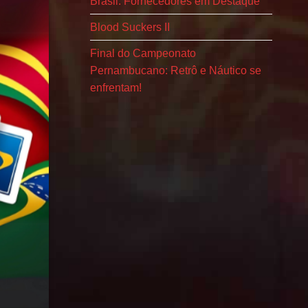
Brasil: Fornecedores em Destaque
Blood Suckers II
Final do Campeonato
Pernambucano: Retrô e Náutico se
enfrentam!