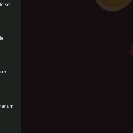
de se
de
cer
nhar um