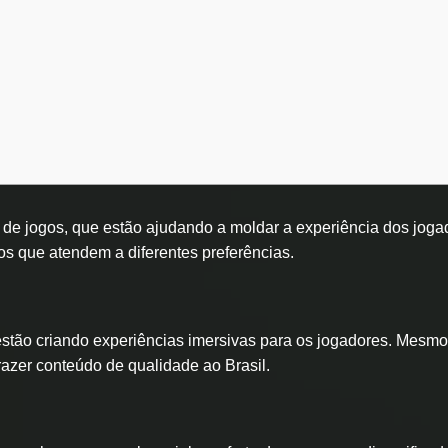
s de jogos, que estão ajudando a moldar a experiência dos joga
s que atendem a diferentes preferências.
 estão criando experiências imersivas para os jogadores. Mesm
razer conteúdo de qualidade ao Brasil.