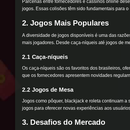
Parcerias entre fornecedores e cassinos online des
jogos. Essas colisões têm sido fundamentais para o
2. Jogos Mais Populares
A diversidade de jogos disponíveis é uma das razões
mais jogadores. Desde caça-níqueis até jogos de mes
2.1 Caça-níqueis
Os caça-níqueis são os favoritos dos brasileiros, 
que os fornecedores apresentem novidades regularm
2.2 Jogos de Mesa
Jogos como pôquer, blackjack e roleta continuam a
jogos para oferecer novas experiências aos usuários
3. Desafios do Mercado