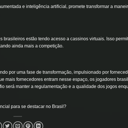
mentada e inteligência artificial, promete transformar a manei
brasileiros estão tendo acesso a cassinos virtuais. Isso permit
ando ainda mais a competição.
ando por uma fase de transformação, impulsionado por fornece
ue mais fornecedores entram nesse espaço, os jogadores brasil
fio será manter a regulamentação e a qualidade dos jogos enq
cial para se destacar no Brasil?