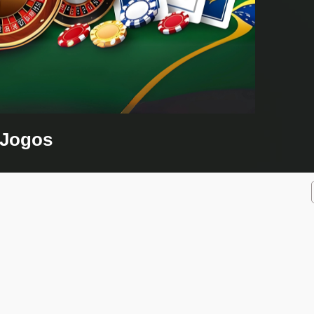
 Jogos