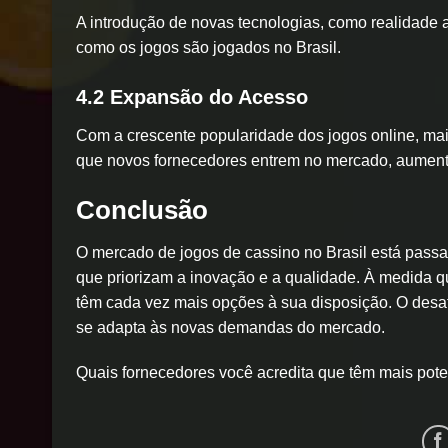
A introdução de novas tecnologias, como realidade au
como os jogos são jogados no Brasil.
4.2 Expansão do Acesso
Com a crescente popularidade dos jogos online, mais 
que novos fornecedores entrem no mercado, aument
Conclusão
O mercado de jogos de cassino no Brasil está pass
que priorizam a inovação e a qualidade. À medida q
têm cada vez mais opções à sua disposição. O desa
se adapta às novas demandas do mercado.
Quais fornecedores você acredita que têm mais poten