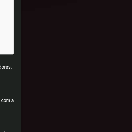
dores.
o com a