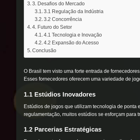
3. Desafios do Mercado
3.1 Regulação da Indústria
3.2 Concorrência
4. Futuro do Setor
4.1 Tecnologia e Inovação
4.2 Expansão do Acesso
Conclusão
O Brasil tem visto uma forte entrada de fornecedore
Esses fornecedores oferecem uma variedade de jogo
1.1 Estúdios Inovadores
Estúdios de jogos que utilizam tecnologia de ponta
regulamentação, muitos estúdios se esforçam para t
1.2 Parcerias Estratégicas