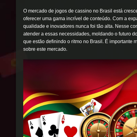
O mercado de jogos de cassino no Brasil está cresc
oferecer uma gama incrível de conteúdo. Com a expa
qualidade e inovadores nunca foi tão alta. Nesse c
atender a essas necessidades, moldando o futuro do 
que estão definindo o ritmo no Brasil. É importante
sobre este mercado.