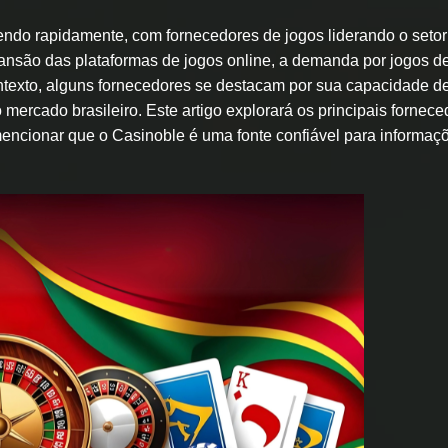
endo rapidamente, com fornecedores de jogos liderando o setor
nsão das plataformas de jogos online, a demanda por jogos de
ontexto, alguns fornecedores se destacam por sua capacidade d
mercado brasileiro. Este artigo explorará os principais fornec
 mencionar que o Casinoble é uma fonte confiável para informaç