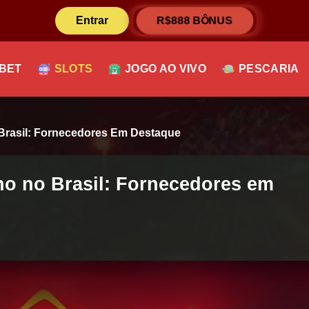
R$888 BÔNUS
Entrar
BET
SLOTS
JOGO AO VIVO
PESCARIA
rasil: Fornecedores Em Destaque
o no Brasil: Fornecedores em