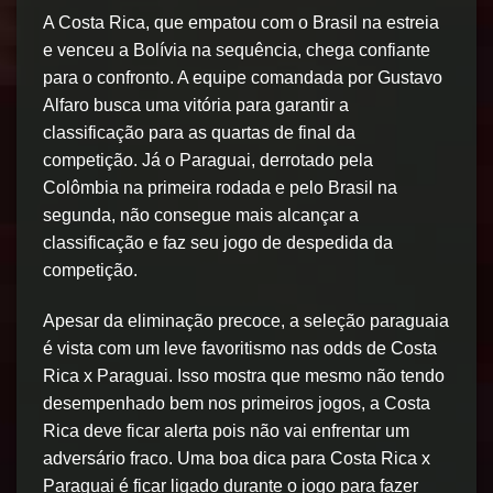
A Costa Rica, que empatou com o Brasil na estreia
e venceu a Bolívia na sequência, chega confiante
para o confronto. A equipe comandada por Gustavo
Alfaro busca uma vitória para garantir a
classificação para as quartas de final da
competição. Já o Paraguai, derrotado pela
Colômbia na primeira rodada e pelo Brasil na
segunda, não consegue mais alcançar a
classificação e faz seu jogo de despedida da
competição.
Apesar da eliminação precoce, a seleção paraguaia
é vista com um leve favoritismo nas odds de Costa
Rica x Paraguai. Isso mostra que mesmo não tendo
desempenhado bem nos primeiros jogos, a Costa
Rica deve ficar alerta pois não vai enfrentar um
adversário fraco. Uma boa dica para Costa Rica x
Paraguai é ficar ligado durante o jogo para fazer