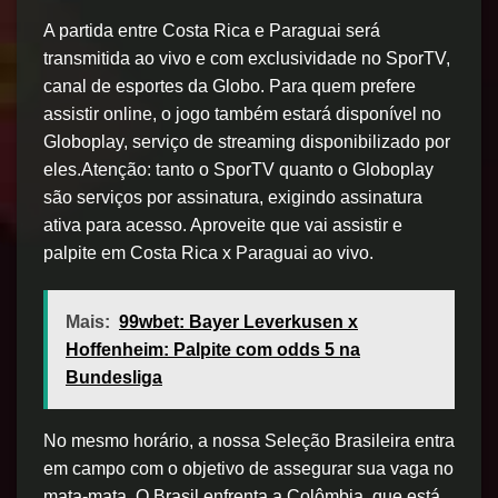
A partida entre Costa Rica e Paraguai será
transmitida ao vivo e com exclusividade no SporTV,
canal de esportes da Globo. Para quem prefere
assistir online, o jogo também estará disponível no
Globoplay, serviço de streaming disponibilizado por
eles.Atenção: tanto o SporTV quanto o Globoplay
são serviços por assinatura, exigindo assinatura
ativa para acesso. Aproveite que vai assistir e
palpite em Costa Rica x Paraguai ao vivo.
Mais:
99wbet: Bayer Leverkusen x
Hoffenheim: Palpite com odds 5 na
Bundesliga
No mesmo horário, a nossa Seleção Brasileira entra
em campo com o objetivo de assegurar sua vaga no
mata-mata. O Brasil enfrenta a Colômbia, que está