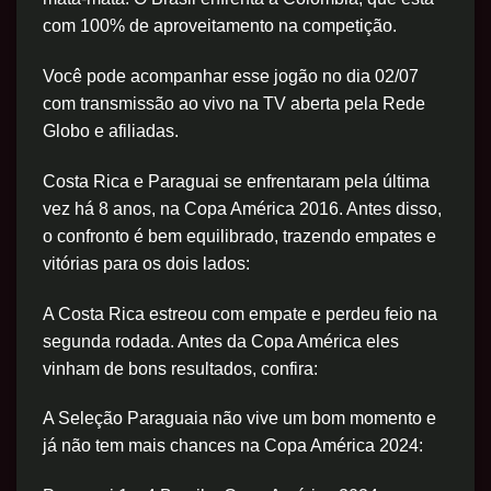
com 100% de aproveitamento na competição.
Você pode acompanhar esse jogão no dia 02/07
com transmissão ao vivo na TV aberta pela Rede
Globo e afiliadas.
Costa Rica e Paraguai se enfrentaram pela última
vez há 8 anos, na Copa América 2016. Antes disso,
o confronto é bem equilibrado, trazendo empates e
vitórias para os dois lados:
A Costa Rica estreou com empate e perdeu feio na
segunda rodada. Antes da Copa América eles
vinham de bons resultados, confira:
A Seleção Paraguaia não vive um bom momento e
já não tem mais chances na Copa América 2024: