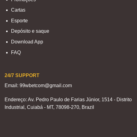
Cartas
Esporte
Depósito e saque
Download App
FAQ
24/7 SUPPORT
Email:
99wbetcom@gmail.com
Endereço: Av. Pedro Paulo de Farias Júnior, 1514 - Distrito
Industrial, Cuiabá - MT, 78098-270, Brazil