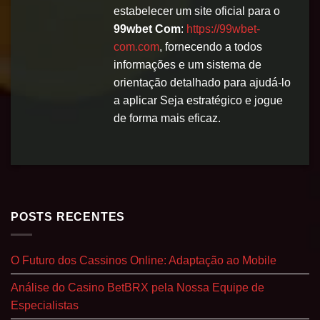
estabelecer um site oficial para o
99wbet Com
:
https://99wbet-
com.com
, fornecendo a todos
informações e um sistema de
orientação detalhado para ajudá-lo
a aplicar Seja estratégico e jogue
de forma mais eficaz.
POSTS RECENTES
O Futuro dos Cassinos Online: Adaptação ao Mobile
Análise do Casino BetBRX pela Nossa Equipe de
Especialistas